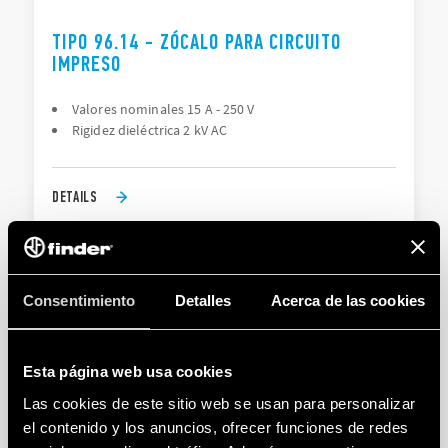
TIPO 96.14 - ZÓCALO PARA CIRCUITO
IMPRESO
Valores nominales 15 A - 250 V
Rigidez dieléctrica 2 kV AC
DETAILS
Consentimiento
Detalles
Acerca de las cookies
Esta página web usa cookies
Las cookies de este sitio web se usan para personalizar
TIPO 96.72 - ZÓCALO CON BORNES A
el contenido y los anuncios, ofrecer funciones de redes