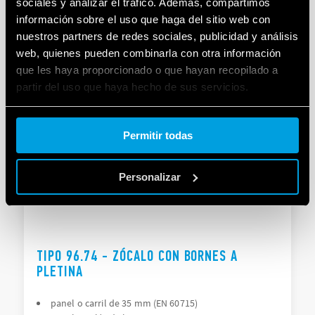
PLETINA
sociales y analizar el tráfico. Además, compartimos
información sobre el uso que haga del sitio web con
panel o carril de 35 mm (EN 60715)
nuestros partners de redes sociales, publicidad y análisis
Para los relés de la Serie 56, Tipo 56.32
web, quienes pueden combinarla con otra información
que les haya proporcionado o que hayan recopilado a
partir del uso que haya hecho de sus servicios.
DETAILS
Cookie policy.
Permitir todas
Personalizar
TIPO 96.74 - ZÓCALO CON BORNES A
PLETINA
panel o carril de 35 mm (EN 60715)