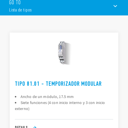
GO TO
Siete funciones (4 con start interno y 3 con start externo)
Seis escalas de tiempo, de 0.1s a 10h
Lista de tipos
1 conmutado
Montaje en carril de 35 mm (EN 60715)
LISTA DE TIPOS
DOCUMENTACIÓN
APROBACIONES
TIPO 81.01 - TEMPORIZADOR MODULAR
Ancho de un módulo, 17.5 mm
Siete funciones (4 con inicio interno y 3 con inicio
externo)
DETAILS