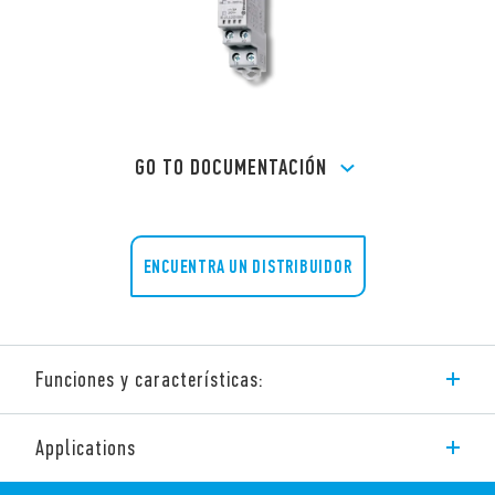
GO TO DOCUMENTACIÓN
ENCUENTRA UN DISTRIBUIDOR
Funciones y características:
La serie 81 de Finder consta de un temporizador multifunción
Applications
y multitensión con las siguientes características:
Ancho 17.5mm