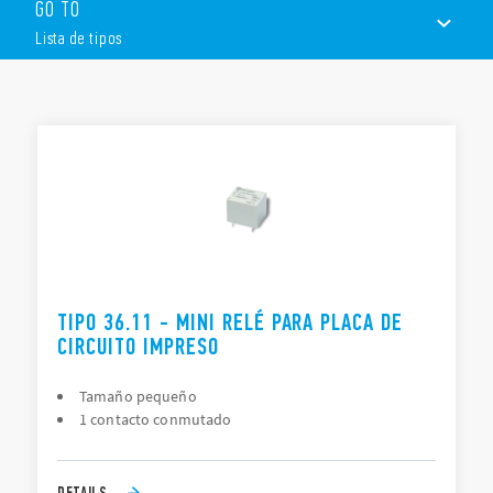
GO TO
Mini relé tipo “terrón de azúcar” – Bobina DC sensible: 360
mW – Lavable: RT III”
Lista de tipos
LISTA DE TIPOS
DOCUMENTACIÓN
APROBACIONES
TIPO 36.11 - MINI RELÉ PARA PLACA DE
CIRCUITO IMPRESO
Tamaño pequeño
1 contacto conmutado
DETAILS