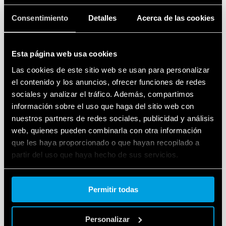
Consentimiento
Detalles
Acerca de las cookies
Selecciona el mes moviendo el joystick hacia arriba o
hacia abajo.
Esta página web usa cookies
Las cookies de este sitio web se usan para personalizar
Al terminar, mueve el joystick hacia la derecha.
el contenido y los anuncios, ofrecer funciones de redes
sociales y analizar el tráfico. Además, compartimos
información sobre el uso que haga del sitio web con
7. AJUSTA LA HORA
nuestros partners de redes sociales, publicidad y análisis
web, quienes pueden combinarla con otra información
que les haya proporcionado o que hayan recopilado a
partir del uso que haya hecho de sus servicios.
Elige la hora moviendo el joystick hacia arriba o hacia
Cookie policy.
abajo.
Permitir todas
Recuerda que debe estar en formato 24 h. Por
ejemplo, 18:00 para las 6 PM.
Personalizar