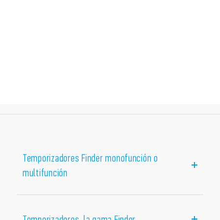
Temporizadores Finder monofunción o
multifunción
La gama de temporizadores Finder incluye
dispositivos versátiles y funcionales, con muchas
Temporizadores, la gama Finder