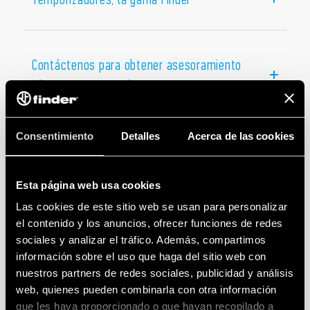
posibilidades de aplicación. Los temporizadores
Finder para el sector industrial se caracterizan por
sus pequeñas dimensiones y pueden ser
Contáctenos para obtener asesoramiento
monofunción
o
multifunción
, con
escalas de
tiempo desde 0,1 segundos a 24 horas
, con alto
técnico o comercial
aislamiento de entrada/salida
. Están diseñados
para montarse en carril DIN de 35 mm. El
Consentimiento
Detalles
Acerca de las cookies
temporizador digital Tipo 84.02
también permite su
programación mediante la aplicación Finder
Toolbox, gracias a la tecnología NFC.
Esta página web usa cookies
Las cookies de este sitio web se usan para personalizar
el contenido y los anuncios, ofrecer funciones de redes
sociales y analizar el tráfico. Además, compartimos
información sobre el uso que haga del sitio web con
nuestros partners de redes sociales, publicidad y análisis
web, quienes pueden combinarla con otra información
que les haya proporcionado o que hayan recopilado a