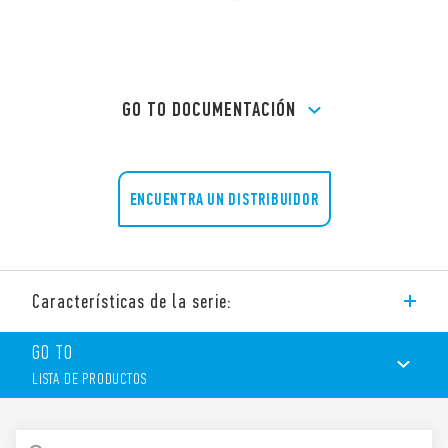
GO TO DOCUMENTACIÓN
ENCUENTRA UN DISTRIBUIDOR
Características de la serie:
Zócalo 97.11 para circuito impreso, relé tipo 46.61.
GO TO
LISTA DE PRODUCTOS
Funciones y características:
LISTA DE PRODUCTOS