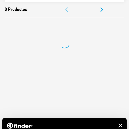
Panel o carril de 35 mm (EN 60715)
DOCUMENTACIÓN
Para los relés de la Serie 56, Tipo 56.32
APROBACIONES