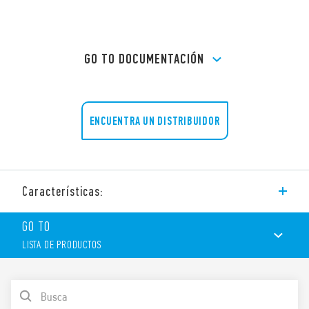
GO TO DOCUMENTACIÓN
ENCUENTRA UN DISTRIBUIDOR
Características:
Zócalo con bornes a pletina, montaje en panel o carril e 35 mm
GO TO
(EN 60715).
LISTA DE PRODUCTOS
Características:
LISTA DE PRODUCTOS