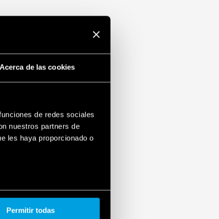
 EN 60950-1 y EN 61204-3
ara redundancia automática: con diodo
 70 mm (4 módulos) de ancho, 61 mm de
Acerca de las cookies
 mm (EN 60715)
 funciones de redes sociales
con nuestros partners de
ue les haya proporcionado o
Permitir todas