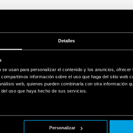
Cumple con las normas
Conexión en paralelo p
OR-IN
Conexión dual y serial
Dimensiones pequeñas:
profundidad
Detalles
Montaje en barra de 35
s
b se usan para personalizar el contenido y los anuncios, ofrecer
s, compartimos información sobre el uso que haga del sitio web 
 análisis web, quienes pueden combinarla con otra información q
r del uso que haya hecho de sus servicios.
Personalizar