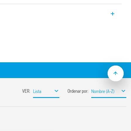
mutada Tipo 78.36 modular de bajo perfil
e 24 V CC a 36 W para paneles eléctricos.
cilmente reemplazable y está equipado con
 (4 módulos) de ancho x 61 mm de
1%)
by (<0.4 W)
rna, con apagado de la salida
circuitos: modo Hiccup (reinicio
cilmente reemplazable y equipado con un
tensiones: varistor
yback
de voltaje cero), de forma casi resonante