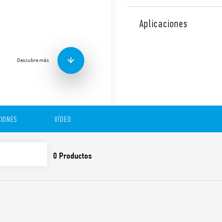
Fuente de alimentación con
alto eficiencia, con salida d
Aplicaciones
El fusible de entrada es fá
un fusible de repuesto.
Sus dimensiones son 70 mm
Descubre más
profundidad.
Funciones y características:
IONES
VÍDEO
Alta eficiencia (hasta 9
Bajo consumo en stand-
Protección térmica inte
Protección contra corto
automático)
Fusible de entrada: fá
fusible de repuesto
Protección contra sobre
Tipología de circuito fl
Tecnología ZVS (cambio 