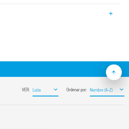
.25-4300 es adecuado para montaje en
en aplicaciones con intensidades elevadas
s, fuentes de alimentación
 control de bombas, inversores y
ículos eléctricos.
s 3.6 mm, según VDE 0126-1-1, EN 62109-
00 mW de potencia de mantenimiento
entre bobina y contactos
emperatura ambiente hasta 85 °C
e resistencia al calor y al fuego según EN
GWFI 850 °C)