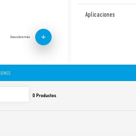
El relé de potencia Tipo 68
placas de circuito impreso 
Aplicaciones
como generadores eléctrico
ininterrumpida, cuadros de
estaciones de recarga de veh
Descubre más
Otras características:
4 NA 40 A + 1 NC 3 A
Separación de contacto
1, EN 62109-2
Bobina DC, con solo 7
IONES
Aislamiento reforzado 
Propio para el uso a t
Reúne las condiciones d
60335-1 (GWIT 775 °C y 
Contactos sin Cadmio