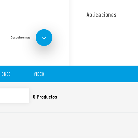
Interfaz modular a relé Tip
relé electromecánico de 6 A,
Aplicaciones
y 230 V CA, bornes de jaula
6.2 mm de ancho, diseñado 
Descubre más
Funciones y características:
Puente de conexión para
tensión de alimentación
IONES
VÍDEO
salida y conexión con vá
Listado UL (combinación
También disponible en la v