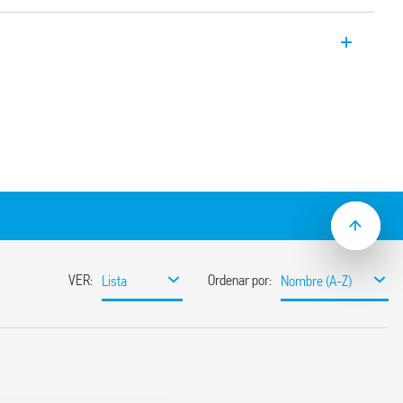
o 39.21 MasterOUTPUT – EMR, 1 contacto,
 alimentación 6 – 12 – 24 – 125 V CA / CC
, montaje en carril de 35 mm (EN 60715).
para interactuar con sistemas PLC.
 una distribución rápida y fácil de la
 a través del borne BB (Bus-Bar) en la
lvulas, relés o cargas similares
 relé / zócalo)
ersión 39.51 con bornes Push-In