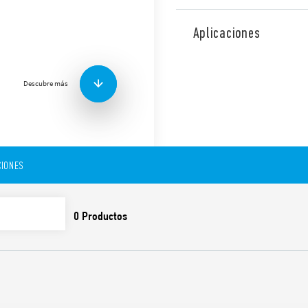
Interfaz modular Tipo 38.51
conmutado, 6 A / 250 V AC,
Aplicaciones
Equipado con bornes de jau
(EN 60715).
Diseñado para interactuar 
Descubre más
Funciones y características:
Alimentación sensible 
Suministrado con circui
IONES
CEM
Silencioso, alta veloci
Extracción del relé a tr
de plástico
Listado UL (combinación
Montaje en carril de 3
Disponible en la versión 38.
corriente residual.