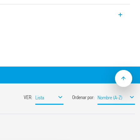
 con relé electromecánico EMR, 1
 ancho 6.2 mm.
la. Apto para montaje en carril de 35 mm
con sistemas PLC.
de CC o CA / CC
to de presencia de tensión y protección
dad de conmutación y vida eléctrica
avés del puente de retención y liberación
 relé / zócalo)
5 mm (EN 60715)
51.3 con circuito de supresión de