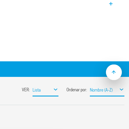
 NA.
es iluminados a través del adaptador
es
dmio