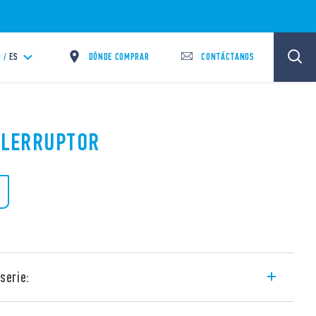
DÓNDE COMPRAR
CONTÁCTANOS
 /
ES
TELERRUPTOR
serie:
encial común de circuito de bobina y