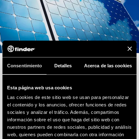
USO EFICIENTE DE LA ENERGÍA
Consentimiento
Detalles
Acerca de las cookies
Productos para sistemas de energía
solar
Esta página web usa cookies
Las cookies de este sitio web se usan para personalizar
el contenido y los anuncios, ofrecer funciones de redes
sociales y analizar el tráfico. Además, compartimos
HAGA CLIC AQUÍ PARA DESCUBRIR LOS
información sobre el uso que haga del sitio web con
nuestros partners de redes sociales, publicidad y análisis
PRODUCTOS
web, quienes pueden combinarla con otra información