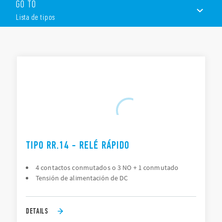
GO TO
Tensión de alimentación de DC
Tiempo de intervención <3 ms
Lista de tipos
LED para alimentación de bobina
Montaje en carril de 35 mm (EN 60715)
El tipo RR.24 tiene una base undecal y es adecuado para el
LISTA DE TIPOS
montaje en el zócalo 90.21 .
DOCUMENTACIÓN
APROBACIONES
TIPO RR.14 - RELÉ RÁPIDO
4 contactos conmutados o 3 NO + 1 conmutado
Tensión de alimentación de DC
DETAILS