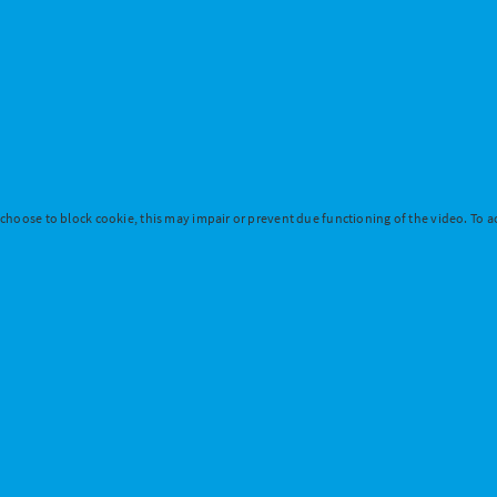
 choose to block cookie, this may impair or prevent due functioning of the video. To ac