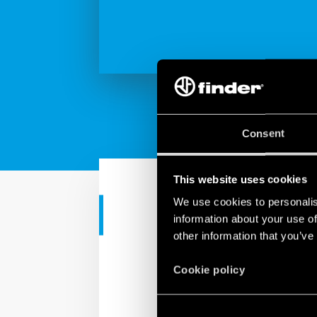
Consent
This website uses cookies
We use cookies to personalis
CORPORATE VIDEO
information about your use of
other information that you’ve
Řešení pro p
Cookie policy
Výzkum a vývoj týmu Fin
je naším cílem pokračova