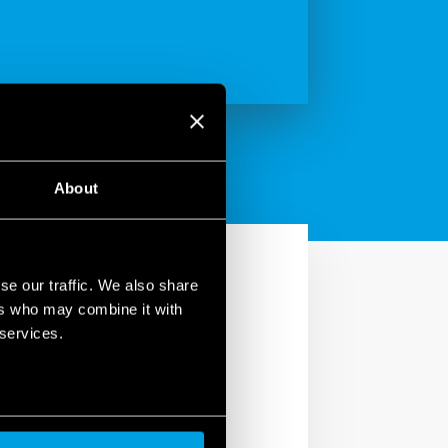
About
se our traffic. We also share
ers who may combine it with
 services.
í komfort. V roce 2019
jte nás a zjistěte více!