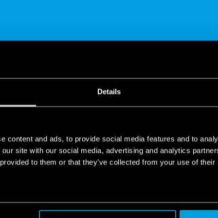
SHARE
Details
e content and ads, to provide social media features and to analy
 our site with our social media, advertising and analytics partn
 provided to them or that they’ve collected from your use of their
ohodlí
der je soustavně zaměstnán na vývoji řešení, která zajišťují domác
t v inovacích a vytvořit řadu nových překvapení a novinek. Následu