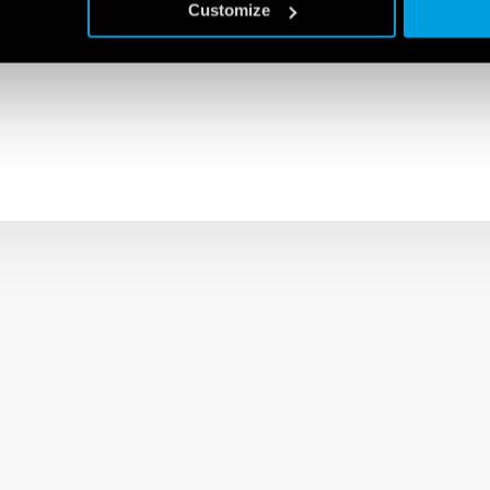
Customize
h a snadno použitelných zařízení schopných zajistit pohodlí v ka