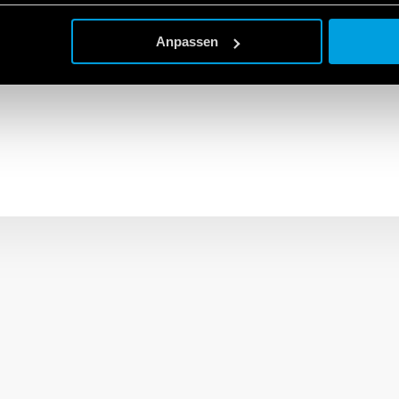
inse, die entwickelt wurde, um eine bessere optische Abdeckung zu 
d einer Anwesenheitszone ausgestattet, in Abdeckungsgraden v
Anpassen
tern.