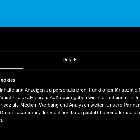
TEILEN
Details
Cookies
nhalte und Anzeigen zu personalisieren, Funktionen für soziale
Website zu analysieren. Außerdem geben wir Informationen zu I
r soziale Medien, Werbung und Analysen weiter. Unsere Partner
lder Typ 18.51 Bluetooth
 Daten zusammen, die Sie ihnen bereitgestellt haben oder die s
n.
Anwesenheitsdetektoren Typ 18.51 sind für das Lesen von Mikr
te wie Büros, Schulen und allgemeinere Arbeitsumgebungen.