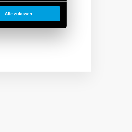
erzielen, sind sie mit
on 8×8 Metern bzw.
Alle zulassen