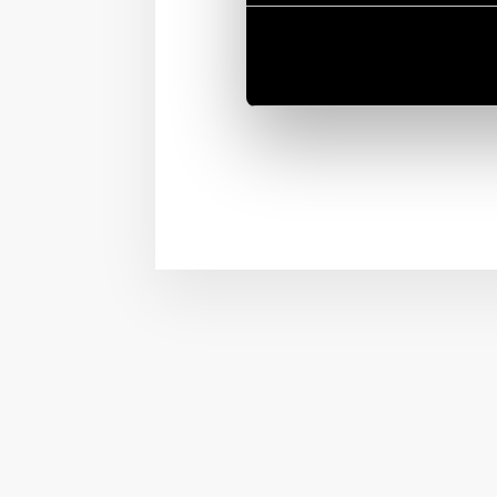
Dank einer speziellen L
einer Bewegungszone un
einer Fläche von 4×4 Me