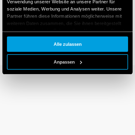
Verwendung unserer Website an unsere Partner für
soziale Medien, Werbung und Analysen weiter. Unsere
Partner führen diese Informationen möglicherweise mit
SERIE 90
weiteren Daten zusammen, die Sie ihnen bereitgestellt
Sockel für Relais der Serie 60 und
haben oder die sie im Rahmen Ihrer Nutzung der Dienste
Zeitrelais Serie 86, 88
gesammelt haben.
Alle zulassen
Cookie policy.
Anpassen