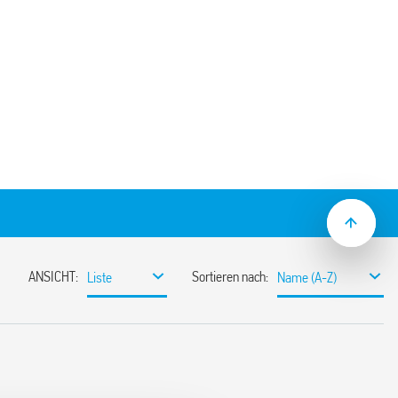
nklemmen für Schalttafel- oder 35 mm-
, zur Verwendung mit Relais Typ 60.13.
0 V
 kV AC
 C -40 … + 70