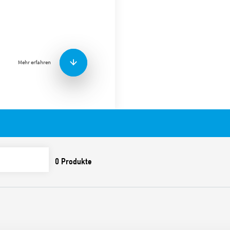
Sockel Typ 90.21 mit Kaste
Schienenmontage (EN 60715)
Merkmale umfassen:
Mehr erfahren
Nennleistung 10 A – 25
Durchschlagfestigkeit 2
Schutzart IP 20
Umgebungstemperatur °