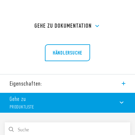
GEHE ZU DOKUMENTATION
HÄNDLERSUCHE
Eigenschaften:
PCB Buchse (Ø 20.5 mm) für Leiterplatte. Zur Verwendung mit
Gehe zu
Relais vom Typ 60.12.
PRODUKTLISTE
Eigenschaften
PRODUKTLISTE
Nennleistung 10 A – 250 V