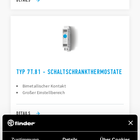
TYP 7T.81 - SCHALTSCHRANKTHERMOSTATE
Bimetallischer Kontakt
Großer Einstellbereich
DETAILS
Zustimmung
Details
Über Cookies