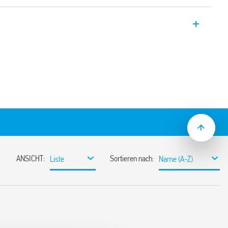
” – Direkte magnetische Befestigung oder
estigten Metallträger
chalten über integrierten Schalter oder –
smelder –
lti-Spannung: 12…48 V AC/DC und 110…
ati