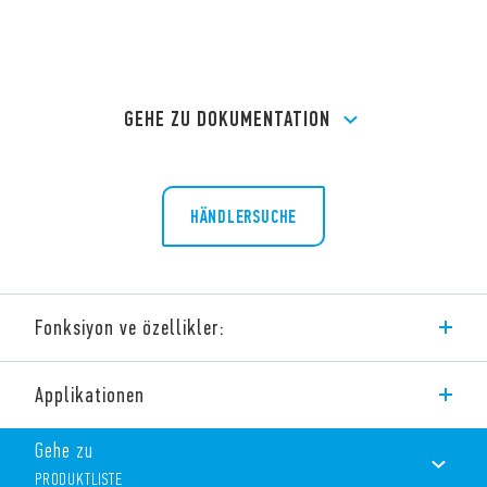
GEHE ZU DOKUMENTATION
HÄNDLERSUCHE
Fonksiyon ve özellikler:
Elektronische Relais (SSR) Typ 77.C2.
Applikationen
Momentanwert-Schalter Ausgang: 50 A/600 V AC.
Empfohlene Anwendungen: Heizungs- oder Motorsteuerung
Gehe zu
PRODUKTLISTE