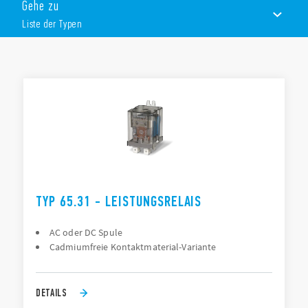
Gehe zu
Montierbar auf Printplatte, Chassis oder Tragschiene DIN
EN 60715 TH35
Liste der Typen
Volle 3 mm Abschaltung bei der Schließerversion, EN
60335-1, EN 60730-1
LISTE DER TYPEN
ZUBEHÖR
DOKUMENTATION
ZULASSUNGEN
TYP 65.31 - LEISTUNGSRELAIS
AC oder DC Spule
Cadmiumfreie Kontaktmaterial-Variante
DETAILS