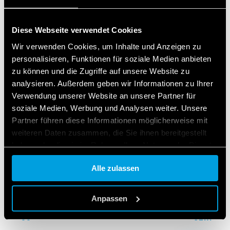
ZUGEHÖRIGE SERIEN
PRODUKTE
Diese Webseite verwendet Cookies
Wir verwenden Cookies, um Inhalte und Anzeigen zu
personalisieren, Funktionen für soziale Medien anbieten
zu können und die Zugriffe auf unsere Website zu
analysieren. Außerdem geben wir Informationen zu Ihrer
Verwendung unserer Website an unsere Partner für
soziale Medien, Werbung und Analysen weiter. Unsere
Partner führen diese Informationen möglicherweise mit
weiteren Daten zusammen, die Sie ihnen bereitgestellt
haben oder die sie im Rahmen Ihrer Nutzung der Dienste
gesammelt haben.
Alle zulassen
Cookie policy.
Anpassen
ERIE 56
SERIE 6