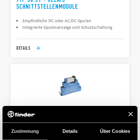
SCHNITTSTELLENMODULE
Empfindliche DC oder AC/DC-Spulen
Integrierte Spulenanzeige und Schutzschaltung
DETAILS
TYP 38.52 - RELAIS
SCHNITTSTELLENMODUL
Zustimmung
Details
Über Cookies