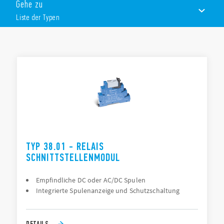
Koppelrelais mit EMR- oder SSR-Ausgang
Gehe zu
Zeitrelais mit EMR- oder SSR-Ausgang
Liste der Typen
Ausführung mit AC-Reststromunterdrückung
Anschlüsse mit Schraub- oder Zugfederklemmen
6,2 mm oder 14 mm breit
LISTE DER TYPEN
DOKUMENTATION
ZULASSUNGEN
TYP 38.01 - RELAIS
SCHNITTSTELLENMODUL
Empfindliche DC oder AC/DC Spulen
Integrierte Spulenanzeige und Schutzschaltung
DETAILS