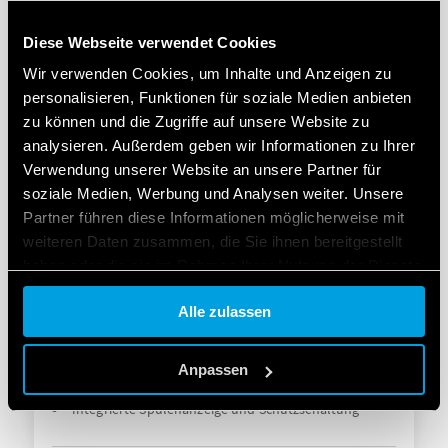
Empfindliche DC oder AC/DC Spulen
Integrierte Spulenanzeige und Schutzschaltung
Diese Webseite verwendet Cookies
Wir verwenden Cookies, um Inhalte und Anzeigen zu
DETAILS
personalisieren, Funktionen für soziale Medien anbieten
zu können und die Zugriffe auf unsere Website zu
analysieren. Außerdem geben wir Informationen zu Ihrer
Verwendung unserer Website an unsere Partner für
soziale Medien, Werbung und Analysen weiter. Unsere
Partner führen diese Informationen möglicherweise mit
weiteren Daten zusammen, die Sie ihnen bereitgestellt
haben oder die sie im Rahmen Ihrer Nutzung der Dienste
gesammelt haben.
Alle zulassen
TYP 38.61 - RELAIS-
Cookie policy.
SCHNITTSTELLENMODULE
Anpassen
EMR - DC, AC oder AC/DC Spulenausführungen
Integrierte Spulenanzeige und Schutzschaltung