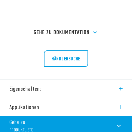
GEHE ZU DOKUMENTATION
HÄNDLERSUCHE
Eigenschaften:
Typ 36.11 Miniatur-PCB-“Zuckerwürfel”-Relais 1 CO 10 A.
Applikationen
Merkmale umfassen:
Gehe zu
PRODUKTLISTE