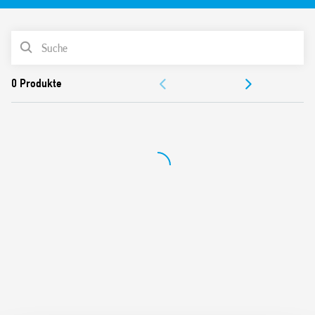
Geringe Größe
1 Wechsler-Kontakt
Zuckerwürfel Miniatur-Relais
PRODUKTLISTE
Empfindliche DC-Spule – 360 mW
Abwaschbar: RT III
DOKUMENTATION
Cadmiumfreie Kontakte
ZULASSUNGEN