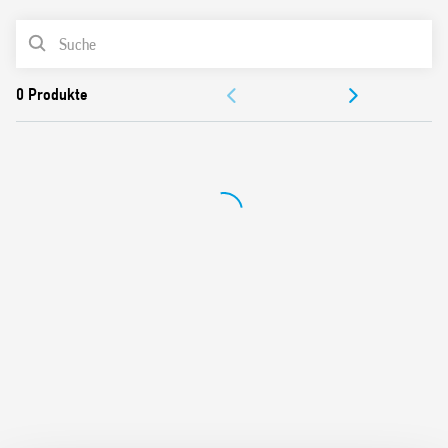
Cadmiumfreies Kontaktmaterial
PRODUKTLISTE
Italienisches Patent
DOKUMENTATION
ZULASSUNGEN