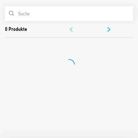
Entworfen für Hotelflure, Büros, gemeinsame
PRODUKTLISTE
Durchgangsbereiche.
Bewegungserfassung bis 30 m Länge und 4 m Breite.
DOKUMENTATION
ZULASSUNGEN