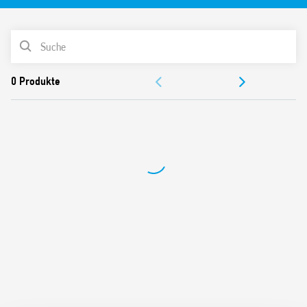
Steuerung. Montage in Unterputzdosen oder tiefe
Schalterdosen.
Merkmale:
PRODUKTLISTE
Montage in Unterputz- oder tiefe Schalterdosen
DOKUMENTATION
Phasenanschnitt-Steuerung
Lineares Dimmen
ZULASSUNGEN
Automatische Frequenzanpassung (50/60 Hz)
VIDEO