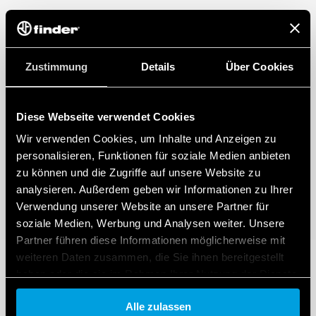
geeignet.
Er zeichnet sich auch durch “sanftes” Ein und Ausschalten
sowie lineares Dimmverfahren aus.
Es gibt Einstellungsmöglichkeiten wie Memory Funktion und
eine Treppenhaus-Lichtfunktion.
Zustimmung
Details
Über Cookies
Diese Webseite verwendet Cookies
Wir verwenden Cookies, um Inhalte und Anzeigen zu
personalisieren, Funktionen für soziale Medien anbieten
zu können und die Zugriffe auf unsere Website zu
analysieren. Außerdem geben wir Informationen zu Ihrer
Verwendung unserer Website an unsere Partner für
soziale Medien, Werbung und Analysen weiter. Unsere
Partner führen diese Informationen möglicherweise mit
weiteren Daten zusammen, die Sie ihnen bereitgestellt
haben oder die sie im Rahmen Ihrer Nutzung der Dienste
gesammelt haben.
Alle zulassen