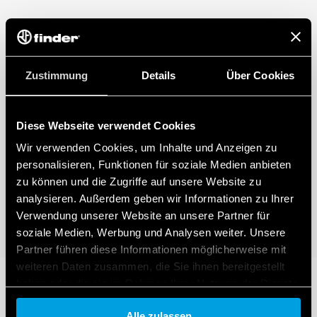
Programmiersperre über 4 – stelligen PIN
Hintergrundbeleuchtung
Interne Batterie zur Programmierung ohne
Spannungsversorgung, einfach von vorne austauschbar
Sichere Trennung zwischen Spannungsversorgung und
Zustimmung
Details
Über Cookies
Kontakten
35 mm breit
Für Tragschiene 35 mm (EN 60715)
Diese Webseite verwendet Cookies
Cadmiumfreies Kontaktmaterial
Wir verwenden Cookies, um Inhalte und Anzeigen zu
personalisieren, Funktionen für soziale Medien anbieten
DATA ACT DATENSCHUTZHINWEIS (EU-Verordnung 2023/2854)
zu können und die Zugriffe auf unsere Website zu
Finder S.p.A. sole proprietorship gewährleistet maximale Transparenz in
analysieren. Außerdem geben wir Informationen zu Ihrer
Bezug auf die von Ihren vernetzten Smart-Geräten erzeugten Daten. Um
mehr über Ihre Rechte zu erfahren, wie diese Daten erzeugt werden, wer
Verwendung unserer Website an unsere Partner für
darauf zugreifen kann und wie Sie diese verwalten können, lesen Sie bitte
soziale Medien, Werbung und Analysen weiter. Unsere
unseren Data Act Datenschutzhinweis, indem Sie
hier klicken
.
Partner führen diese Informationen möglicherweise mit
weiteren Daten zusammen, die Sie ihnen bereitgestellt
haben oder die sie im Rahmen Ihrer Nutzung der Dienste
gesammelt haben.
Alle zulassen