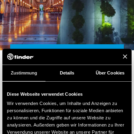
ERSTAUNLICHE BELEUCHTUNG
Zustimmung
Details
Über Cookies
Gleichzeitige Handhabung großer Lasten
für eine garantierte szenische Wirkung
und maximale betriebliche Effizienz.
Diese Webseite verwendet Cookies
Wir verwenden Cookies, um Inhalte und Anzeigen zu
personalisieren, Funktionen für soziale Medien anbieten
zu können und die Zugriffe auf unsere Website zu
HIER KLICKEN, UM DIE PRODUKTE ZU
analysieren. Außerdem geben wir Informationen zu Ihrer
ENTDECKEN
Verwendung unserer Website an unsere Partner für