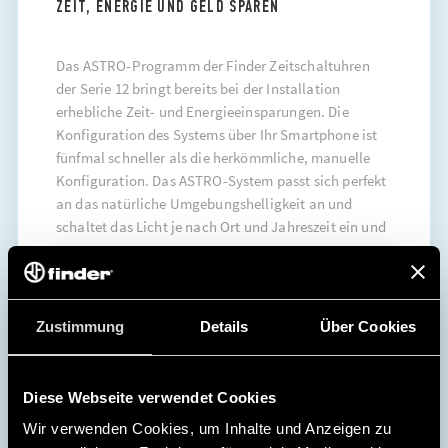
ZEIT, ENERGIE UND GELD SPAREN
Das ASTRO-Programm der Finder Zeitschaltuhren
der Serie 12 bringt bereits bei der Installation
erhebliche Zeit- und Energieeinsparungen. Die
Konfiguration des Systems über Ihr Smartphone ist
fünfmal schneller als die herkömmliche, manuelle
Konfiguration. Das ASTRO-System passt sich perfekt
an das natürliche Umgebungshelligkeit an und
schaltet das Licht je nach Ort und Jahreszeit ein und
aus.
ENTDECKEN SIE MEHR
Zustimmung
Details
Über Cookies
Diese Webseite verwendet Cookies
Wir verwenden Cookies, um Inhalte und Anzeigen zu