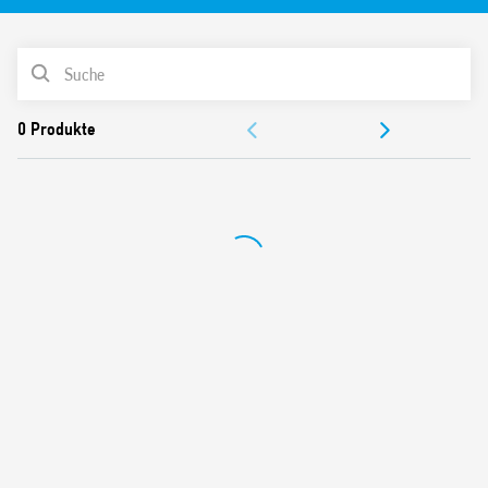
AC-Spule
Paneel oder versenkte Montage
PRODUKTLISTE
Cadmiumfreie Kontakte
DOKUMENTATION
ZULASSUNGEN