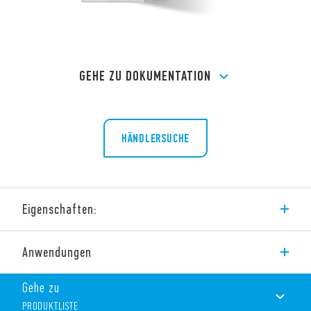
GEHE ZU DOKUMENTATION
HÄNDLERSUCHE
Eigenschaften:
Installationsschütze mit 4 Kontakten für 32 A
Anwendungen
4 Schließer, 3 Schließer + 1 Öffner, 2 Schließer + 2 Öffner, 4
Öffner
Gehe zu
Kontaktart: Brückenkontakte
Kontaktöffnung: Schließer ≥ 3mm, Öffner ≥ 3mm
PRODUKTLISTE