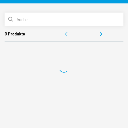
Über interne Beschaltung für AC/DC – Ansteuerung
(brummfrei)
Schutzbeschaltung am Eingang: Varistor
PRODUKTLISTE
Verstärkte Isolierung zwischen Spule und Kontakten
Mechanische Anzeige
DOKUMENTATION
Kontaktmaterial AgNi
Erfüllen die EN 61095: 2009
ZULASSUNGEN
Für Tragschiene 35 mm (EN 60715
35 mm breit
VIDEO
Kontaktmaterial AgNi