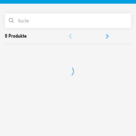
• Geeignet für die Steuerung von bis zu 3 Rollläden
• Lamellen-Management
PRODUKTLISTE
DOKUMENTATION
ZULASSUNGEN