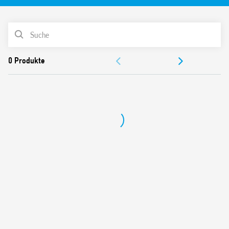
Ausgang: zweipolige Unterbrechung (L und N). Reset Zeit (1s).
Funktionen:
– (RI) Stromstoßschalter
PRODUKTLISTE
– (IT) Zeitschaltrelais
– (RIm) Spannungsausfallwiederherstellung
DOKUMENTATION
– (ITm) Zeitschaltrelais mit Spannungsausfallwiederherstellung
ZULASSUNGEN