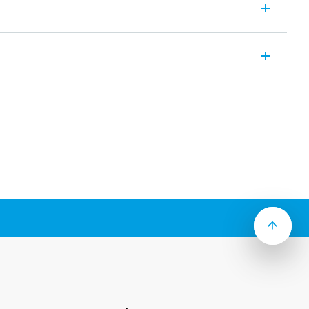
 relæ interface-modul med EMR-relæ, 1
gsholdermodul, der muliggør beskyttelse
 sparer plads. Bredde 6,2 mm.
ioner tilgængelig (Type 39.31T).
C / DC, 125 og 220 V DC, 230 V AC og 24…
pningskredsløb, 125 V AC / DC og 230 V
sh-in klemmer