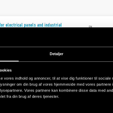
for electrical panels and industrial
EN
n
for electrical panels and industrial
EN
n
Detaljer
ookies
ndustrial applications
EN
se vores indhold og annoncer, til at vise dig funktioner til sociale
oplysninger om din brug af vores hjemmeside med vores partnere i
ysepartnere. Vores partnere kan kombinere disse data med andr
et fra din brug af deres tjenester.