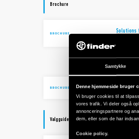
Brochure
Solutions 
BROCHURE
automatio
Solutions 
automatio
Samtykke
Denne hjemmeside bruger c
Brochure I
BROCHURE
Vi bruger cookies til at tilpas
vores trafik. Vi deler også 
annonceringspartnere og anal
dem, eller som de har indsaml
Valgguide
Cookie policy.