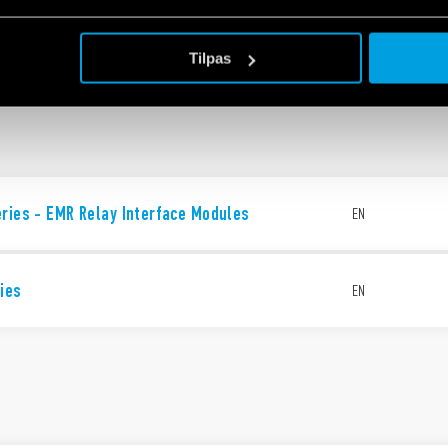
 - MasterINTERFACE
EN
Tilpas
ries - EMR Relay Interface Modules
EN
ies
EN