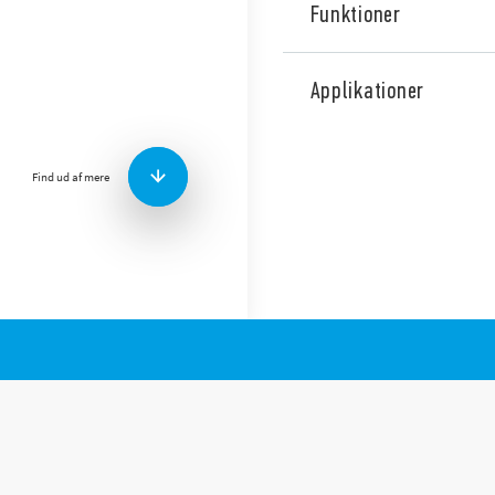
Funktioner
Type 39.31 MasterPLUS EMR
CO – 6 A. Accepterer sikrin
Applikationer
af udgangskredsløbet – der
Version til jernbaneapplikat
Funktioner inkluderer:
Find ud af mere
Spoler fra 6 til 125 V A
240 V AC / DC.
Specielt reststrømsdæm
AC
Skrueterminaler og Pu