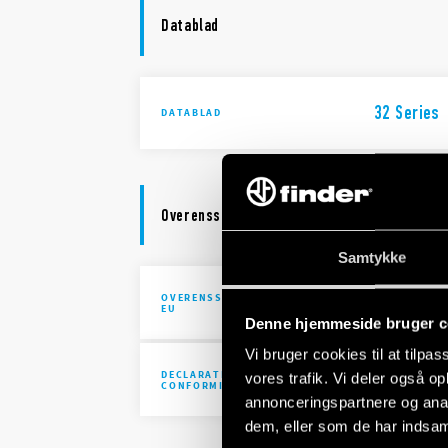
Datablad
32 Series
DATABLAD
Overensstemmelseserklæring
Samtykke
OVERENSSTEMMELSESERKLÆRING
DoC 32 Ser
EU
Denne hjemmeside bruger c
Vi bruger cookies til at tilpas
DECLARATION OF
UKCA 32 S
vores trafik. Vi deler også 
CONFORMITY - UKCA
annonceringspartnere og anal
dem, eller som de har indsaml