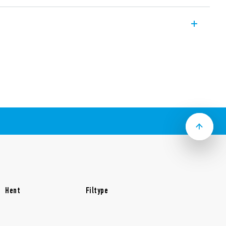
relæer, 1 CO eller 1NO 6A med følsom DC-
0 mW
Hent
Filtype