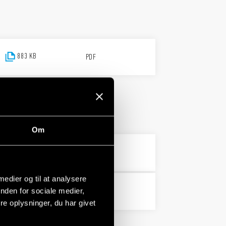
883 KB
PDF
Om
PDF
 medier og til at analysere
nden for sociale medier,
PDF
e oplysninger, du har givet