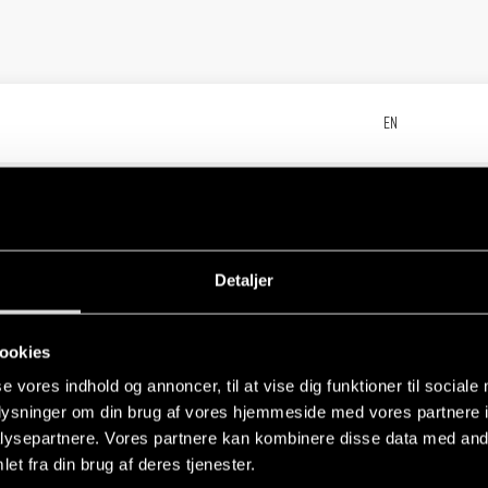
EN
Detaljer
ies
EN
ookies
se vores indhold og annoncer, til at vise dig funktioner til sociale
eries
oplysninger om din brug af vores hjemmeside med vores partnere i
EN
ysepartnere. Vores partnere kan kombinere disse data med andr
et fra din brug af deres tjenester.