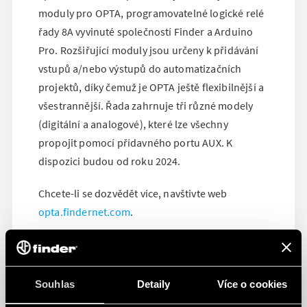
moduly pro OPTA, programovatelné logické relé
řady 8A vyvinuté společností Finder a Arduino
Pro. Rozšiřující moduly jsou určeny k přidávání
vstupů a/nebo výstupů do automatizačních
projektů, díky čemuž je OPTA ještě flexibilnější a
všestrannější. Řada zahrnuje tři různé modely
(digitální a analogové), které lze všechny
propojit pomocí přídavného portu AUX. K
dispozici budou od roku 2024.
Chcete-li se dozvědět více, navštivte web
opta.findernet.com
.
Souhlas
Detaily
Více o cookies