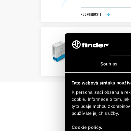
PODROBNOSTI
TYP RR.24 - RYCHLÝ RE
cívky DC
zpoždění činnosti ≤ 3 ms
Souhlas
PODROBNOSTI
Tato webová stránka použív
K personalizaci obsahu a re
cookie. Informace o tom, jak
tyto údaje mohou zkombinovat
používáte jejich služby.
Cookie policy.