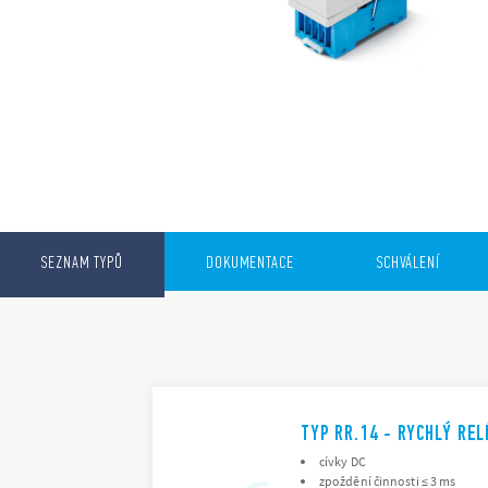
SEZNAM TYPŮ
DOKUMENTACE
SCHVÁLENÍ
TYP RR.14 - RYCHLÝ RE
cívky DC
zpoždění činnosti ≤ 3 ms