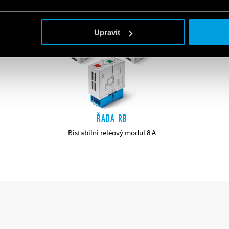
Upravit
ŘADA RB
Bistabilní reléový modul 8 A
PODROBNOSTI