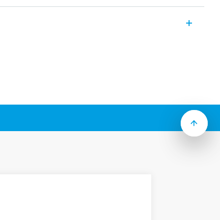
 EN 60715 TH35
patice 90.21
s