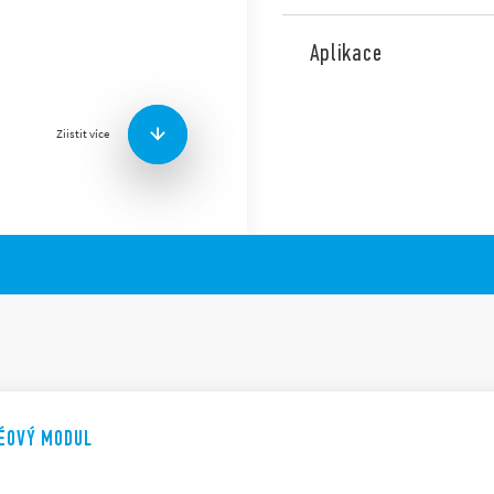
Rychlý reléový modul
Aplikace
RR.14 na DIN-lištu ČSN
RR.24 do 11ti kolíkové 
4P nebo 3Z + 1P
Ziistit více
DC napájení
zpoždění činnosti ≤ 3 m
LED ndikace stavu
LÉOVÝ MODUL