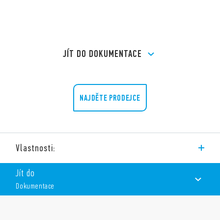
JÍT DO DOKUMENTACE
NAJDĚTE PRODEJCE
Vlastnosti:
Typ 90.27 je patice se šroubovými svorkami na DIN lištu. Pro
Jít do
relé řady 60.13.
Dokumentace
Vlastnosti:
DOKUMENTACE