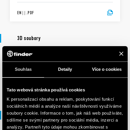
EN
|
|
.
PDF
3D soubory
3D SOUBORY
90 Series
Souhlas
Detaily
Více o cookies
EN
|
7 MB
|
.
ZIP
Tato webová stránka používá cookies
K personalizaci obsahu a reklam, poskytování funkcí
sociálních médií a analýze naší návštěvnosti využíváme
soubory cookie. Informace o tom, jak náš web používáte,
Soubory DXF
sdílíme se svými partnery pro sociální média, inzerci a
analýzy. Partneři tyto údaje mohou zkombinovat s