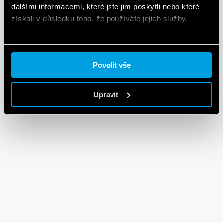
dalšími informacemi, které jste jim poskytli nebo které
SOUBORY DXF
získali v důsledku toho, že používáte jejich služby.
90 Series
Cookie policy.
EN
|
92 KB
|
.
ZIP
Povolit vše
Upravit