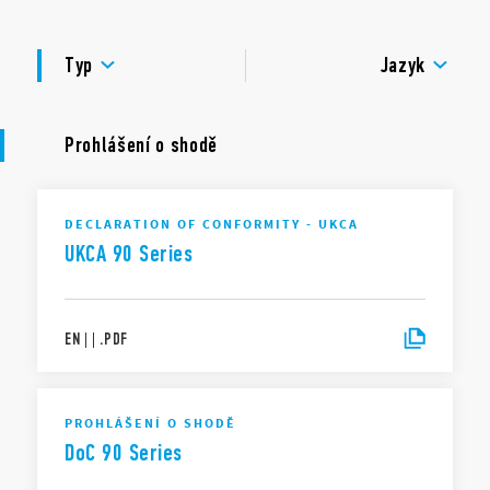
zatížení kontaktů: 10 A – 250 V
SCHVÁLENÍ
napěťová pevnost: 2 kV AC
Typ
Jazyk
krytí: IP 20
teplota okolí: –40…+70 °C
Prohlášení o shodě
DECLARATION OF CONFORMITY - UKCA
UKCA 90 Series
EN
|
|
.
PDF
PROHLÁŠENÍ O SHODĚ
DoC 90 Series