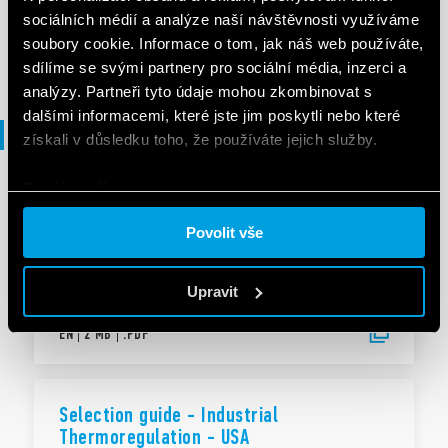
sociálních médií a analýze naší návštěvnosti využíváme
soubory cookie. Informace o tom, jak náš web používáte,
EN
|
|
.
PDF
sdílíme se svými partnery pro sociální média, inzerci a
analýzy. Partneři tyto údaje mohou zkombinovat s
dalšími informacemi, které jste jim poskytli nebo které
Průvodce výběrem
získali v důsledku toho, že používáte jejich služby.
Cookie policy.
PRŮVODCE VÝBĚREM
Selection guide - Industrial
Povolit vše
Thermoregulation
Upravit
EN
|
2 MB
|
.
PDF
Selection guide - Industrial
Thermoregulation - USA