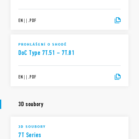
EN
|
|
.
PDF
PROHLÁŠENÍ O SHODĚ
DoC Type 7T.51 – 7T.81
EN
|
|
.
PDF
3D soubory
3D SOUBORY
7T Series