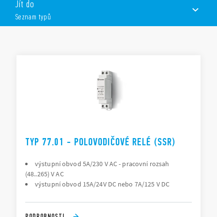
Jít do
1Z
Seznam typů
spínač v nule napětí nebo spínač okamžitý
ovládání AC nebo DC
spínaný obvod 24V DC, 125V DC, 230 AC nebo 400 V AC
SEZNAM TYPŮ
vysoký počet a četnost sepnutí
nehlučné spínání bez elektrického oblouku a odskakování
DOKUMENTACE
kontaktů
nepatrný ovládací příkon
SCHVÁLENÍ
TYP 77.01 - POLOVODIČOVÉ RELÉ (SSR)
výstupní obvod 5A/230 V AC - pracovní rozsah
(48..265) V AC
výstupní obvod 15A/24V DC nebo 7A/125 V DC
PODROBNOSTI