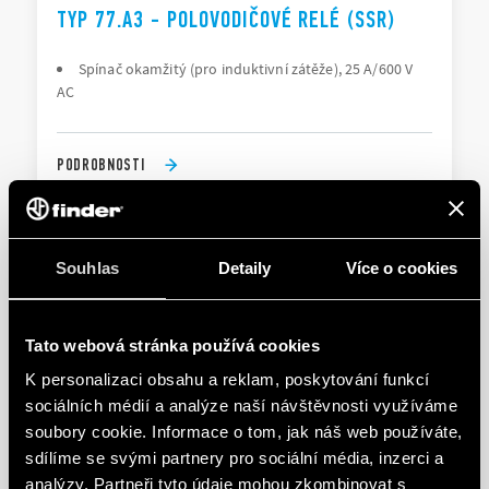
TYP 77.A3 - POLOVODIČOVÉ RELÉ (SSR)
Spínač okamžitý (pro induktivní zátěže), 25 A/600 V
AC
PODROBNOSTI
Souhlas
Detaily
Více o cookies
Tato webová stránka používá cookies
K personalizaci obsahu a reklam, poskytování funkcí
sociálních médií a analýze naší návštěvnosti využíváme
TYP 77.B1 - POLOVODIČOVÉ RELÉ (SSR)
soubory cookie. Informace o tom, jak náš web používáte,
sdílíme se svými partnery pro sociální média, inzerci a
Zero-crossing switch-on
analýzy. Partneři tyto údaje mohou zkombinovat s
Output: 40 A