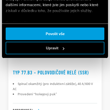
dalšími informacemi, které jste jim poskytli nebo které
získali v důsledku toho, že používáte jejich služby.
PODROBNOSTI
Cookie policy.
Povolit vše
Upravit
TYP 77.B3 - POLOVODIČOVÉ RELÉ (SSR)
Spínač okamžitý (pro induktivní zátěže), 40 A/600 V
AC
Provedení “hokejový puk”