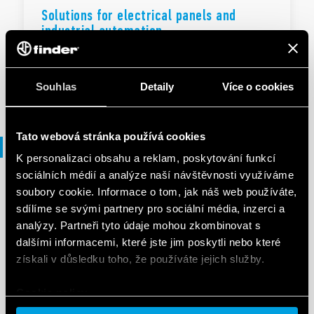
Solutions for electrical panels and
industrial automation
EN
|
|
.
PDF
Souhlas
Detaily
Více o cookies
Tato webová stránka používá cookies
Průvodce výběrem
K personalizaci obsahu a reklam, poskytování funkcí
sociálních médií a analýze naší návštěvnosti využíváme
soubory cookie. Informace o tom, jak náš web používáte,
PRŮVODCE VÝBĚREM
sdílíme se svými partnery pro sociální média, inzerci a
72 Series - Level control relays for
analýzy. Partneři tyto údaje mohou zkombinovat s
conductive liquids
dalšími informacemi, které jste jim poskytli nebo které
získali v důsledku toho, že používáte jejich služby.
EN
|
1 MB
|
.
PDF
Cookie policy.