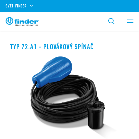
SVĚT FINDER
TYP 72.A1 - PLOVÁKOVÝ SPÍNAČ