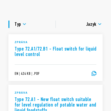
– 8 A (induktivní zátěž)
– Kabel délky 5 m, 10 m, 15 m nebo 20 m
DOKUMENTACE
– Vhodné pro vypouštění a napouštění
– Materiál kontaktu AgNi
SCHVÁLENÍ
Typ
Jazyk
Také k dispozici:
– Typ 72.A1.1000.xx02 – plovákový spínač pro kapalné
potraviny a pitnou vodu. Také vhodný pro plavecké bazény s
vysokou koncentrací chloru nebo v bazénech s vysokou
ZPRÁVA
salinitou. Dodávaný s protizávažím (110 g) a kabelovou
Type 72.A1/72.B1 - Float switch for liquid
průchodkou. Kabely a plasty jsou certifikovány podle ACS pro
level control
použití v potravinářství.
EN
|
424 KB
|
.
PDF
ZPRÁVA
Type 72.A1 - New float switch suitable
for level regulation of potable water and
liquid foodstuffs