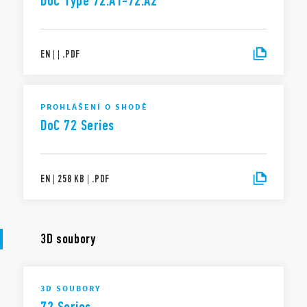
DoC Type 72.A1-72.A2
EN
|
|
.
PDF
PROHLÁŠENÍ O SHODĚ
DoC 72 Series
EN
|
258 KB
|
.
PDF
3D soubory
3D SOUBORY