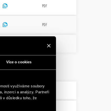
PDF
PDF
231 KB
PDF
Více o cookies
ěvnosti využíváme soubory
PDF
, inzerci a analýzy. Partneři
li v důsledku toho, že
3 MB