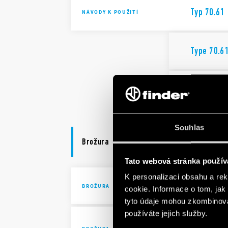
Typ 70.61
NÁVODY K POUŽITÍ
Type 70.6
Typu 70.6
Souhlas
Brožura
Tato webová stránka použív
K personalizaci obsahu a re
Brochure I
BROŽURA
cookie. Informace o tom, jak
tyto údaje mohou zkombinovat
používáte jejich služby.
Solutions 