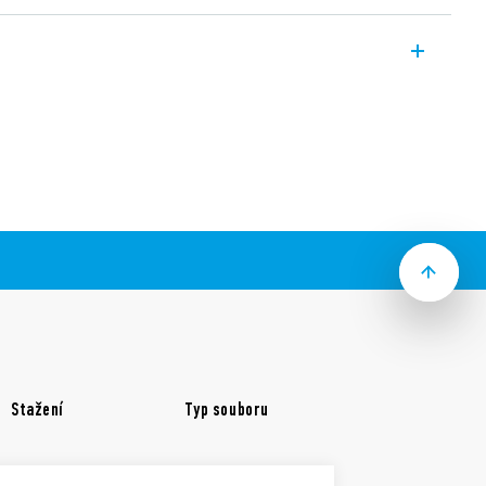
ové relé (208…480) V AC pro kontrolu
ontakt 1P/6A. Montáž na DIN lištu, šíře
e k dispozici Typ 70.61T.
ogika – rozpojí zapínací kontakt při
telné na čelním panelu otočným
křížový šroubovák
tavu
Stažení
Typ souboru