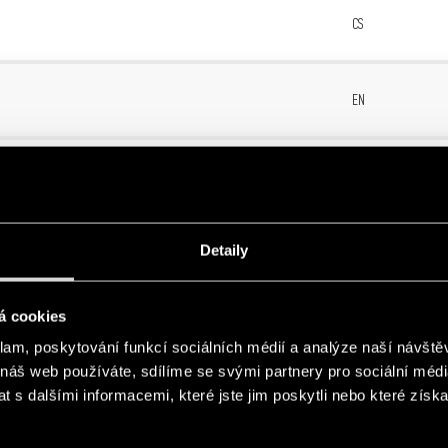
CS
1
EN
1
SK
Detaily
á cookies
klam, poskytování funkcí sociálních médií a analýze naší návšt
ndustrial applications
EN
 náš web používáte, sdílíme se svými partnery pro sociální média
 s dalšími informacemi, které jste jim poskytli nebo které získa
for electrical panels and industrial