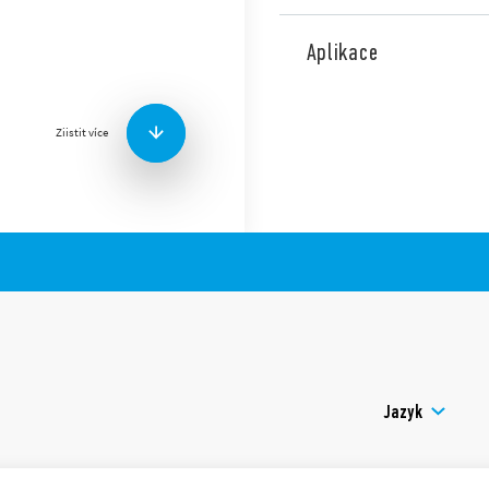
Typ 70.61 je 3-fázové napěť
sledu fází a výpadku fáze. K
Aplikace
17,5 mm.
Verze pro železniční aplikac
Vlastnosti:
Ziistit více
pozitivní bezpečnostní l
rozeznání chyby
ovládací prvky nastavi
knoflíkem pro rovný a 
barevná LED indikace s
kontakty bez Cd
Jazyk