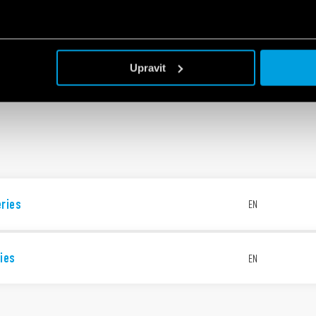
EN
n
for electrical panels and industrial
EN
Upravit
n
eries
EN
ies
EN