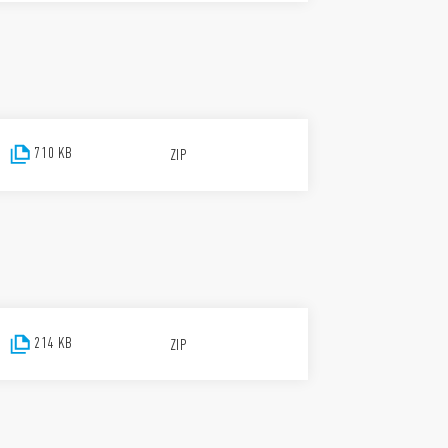
710 KB
ZIP
214 KB
ZIP