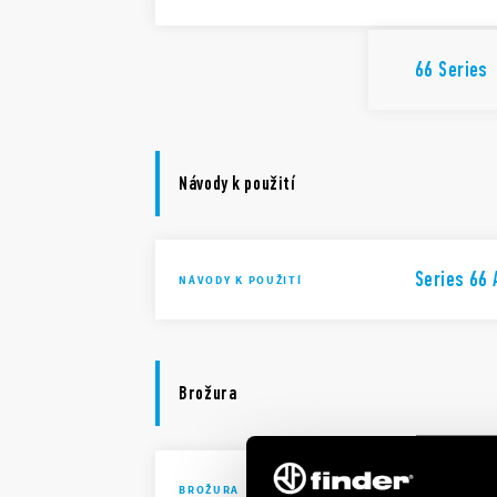
66 Series
Návody k použití
Series 66 
NÁVODY K POUŽITÍ
Brožura
Brochure I
BROŽURA