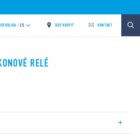
KDE KOUPIT
KONTAKT
REPUBLIKA /
CS
ÝKONOVÉ RELÉ
do plošných spojů. Kontakty 2P/30A.