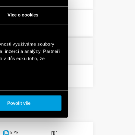
Více o cookies
3 MB
PDF
ěvnosti využíváme soubory
PDF
, inzerci a analýzy. Partneři
li v důsledku toho, že
PDF
Povolit vše
5 MB
PDF