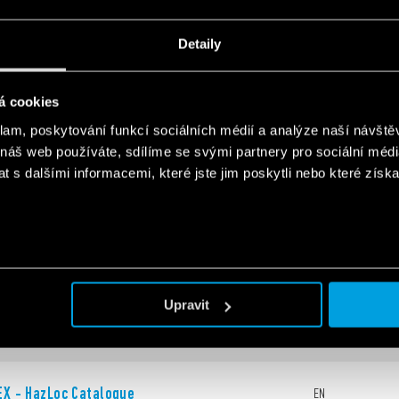
Detaily
for electrical panels and industrial
EN
n
á cookies
klam, poskytování funkcí sociálních médií a analýze naší návšt
for electrical panels and industrial
EN
 náš web používáte, sdílíme se svými partnery pro sociální média
n
 s dalšími informacemi, které jste jim poskytli nebo které získa
for E-Mobility
EN
Upravit
EX - HazLoc Catalogue
EN