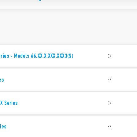
ries - Models 66.XX.X.XXX.XXX3(S)
EN
es
EN
X Series
EN
ies
EN