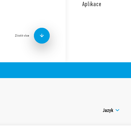
Aplikace
Vlastnosti:
cívky pro AC a DC
Ziistit více
bezpečné oddělení dle 
60335 mezi cívkou a ko
6 kV (1,2/50 μs), vzdu
volitelně provedení s 
nevýbušné provedení A
Jazyk