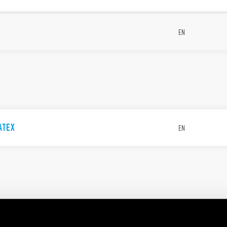
EN
ATEX
EN
ndustrial applications
EN