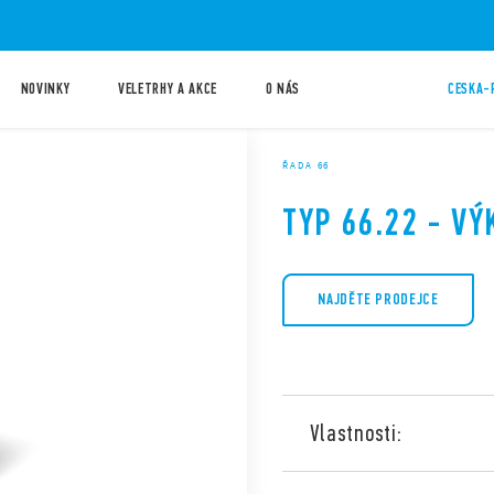
NOVINKY
VELETRHY A AKCE
O NÁS
CESKA-
ŘADA 66
TYP 66.22 - V
NAJDĚTE PRODEJCE
Vlastnosti:
Typ 66.22 je výkonové relé 