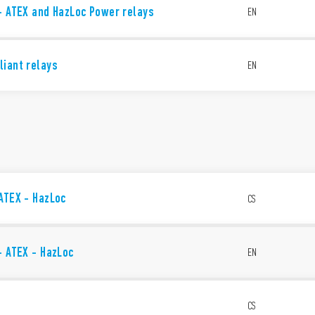
- ATEX and HazLoc Power relays
EN
liant relays
EN
ATEX - HazLoc
CS
- ATEX - HazLoc
EN
CS