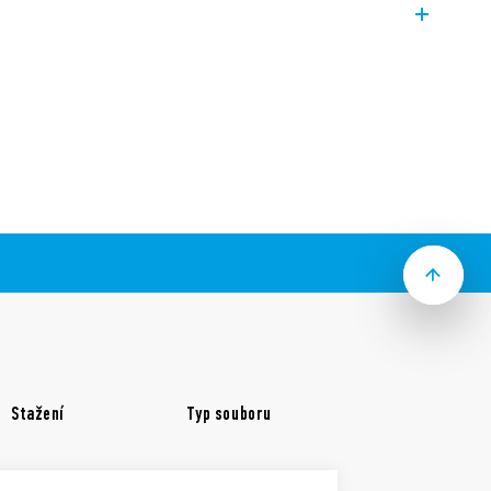
ČSN EN 50178, ČSN EN 60204 a ČSN EN
ntaktní sadou
šná vzdálenost povrchová cesta 8 mm
kontakty bez Cd
TEX (Ex nC)
Stažení
Typ souboru