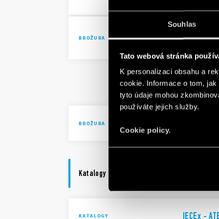
Souhlas
Solutions 
BROŽURA
automatio
Tato webová stránka použív
K personalizaci obsahu a re
Solutions 
cookie. Informace o tom, jak
automatio
tyto údaje mohou zkombinovat
používáte jejich služby.
Solutions 
BROŽURA
Cookie policy.
Katalogy
IECEx - AT
KATALOGY