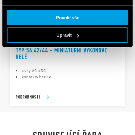
Cookie policy.
Povolit vše
Upravit
TYP 56.42/44 - MINIATURNÍ VÝKONOVÉ
RELÉ
cívky AC a DC
kontakty bez Cd
PODROBNOSTI