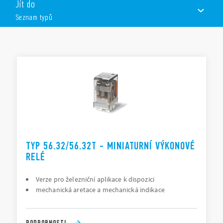
Jít do
cívky AC a DC
Seznam typů
provedení se zkušebním tlačítkem, LED a mechanickou
indikací
patice řady 96 do plošných spojů nebo na DIN-lištu ČSN
SEZNAM TYPŮ
EN 60715 TH35 se šroubovými svorkami
DOKUMENTACE
SCHVÁLENÍ
TYP 56.32/56.32T - MINIATURNÍ VÝKONOVÉ
RELÉ
Verze pro železniční aplikace k dispozici
mechanická aretace a mechanická indikace
PODROBNOSTI