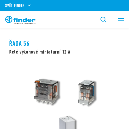
SVĚT FINDER
ŘADA 56
Relé výkonové miniaturní 12 A