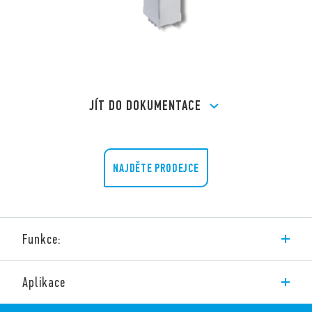
JÍT DO DOKUMENTACE
NAJDĚTE PRODEJCE
Funkce:
Miniaturní výkonové relé do PS nebo patice
Aplikace
2P, 4P nebo 2Z