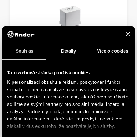
TYP 56.34T - VÝKONOVÉ RELÉ PRO DRÁŽNÍ
Souhlas
Detaily
Více o cookies
VOZIDLA
splňuje ČSN EN 45545-2:2013 v částech protipožární
Tato webová stránka používá cookies
vlastnosti a komponenty pro drážní vozidla, ČSN EN
K personalizaci obsahu a reklam, poskytování funkcí
61373 v částech vibrace a rázy pro kat.1, tř. B a ČSN EN
sociálních médií a analýze naší návštěvnosti využíváme
50155 v částech mráz, suché a vlhké teplo pro tř. TX
soubory cookie. Informace o tom, jak náš web používáte,
cívky DC s rozšířeným pracovním rozsahem
sdílíme se svými partnery pro sociální média, inzerci a
analýzy. Partneři tyto údaje mohou zkombinovat s
PODROBNOSTI
dalšími informacemi, které jste jim poskytli nebo které
získali v důsledku toho, že používáte jejich služby.