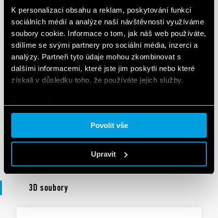
DECLARATION OF CONFORMITY - UKCA
K personalizaci obsahu a reklam, poskytování funkcí
UKCA 55 Series
sociálních médií a analýze naší návštěvnosti využíváme
soubory cookie. Informace o tom, jak náš web používáte,
sdílíme se svými partnery pro sociální média, inzerci a
EN
|
|
.
PDF
analýzy. Partneři tyto údaje mohou zkombinovat s
dalšími informacemi, které jste jim poskytli nebo které
získali v důsledku toho, že používáte jejich služby.
PROHLÁŠENÍ O SHODĚ
Cookie policy.
DoC 55 Series
Povolit vše
EN
|
|
.
PDF
Upravit
3D soubory