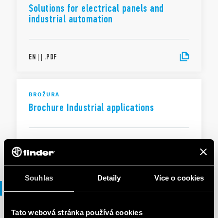
Solutions for electrical panels and
industrial automation
EN
|
|
.
PDF
BROŽURA
Brochure Industrial applications
EN
|
|
.
PDF
Souhlas
Detaily
Více o cookies
Prohlášení o shodě
Tato webová stránka používá cookies