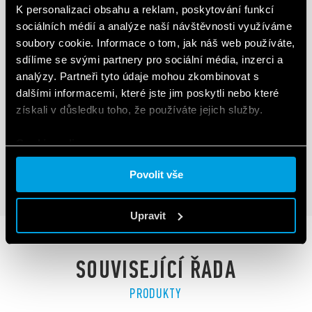
K personalizaci obsahu a reklam, poskytování funkcí
sociálních médií a analýze naší návštěvnosti využíváme
soubory cookie. Informace o tom, jak náš web používáte,
sdílíme se svými partnery pro sociální média, inzerci a
TYP 4C.P2 - VAZEBNÍ ČLEN S PUSH-IN
analýzy. Partneři tyto údaje mohou zkombinovat s
SVORKAMI
dalšími informacemi, které jste jim poskytli nebo které
získali v důsledku toho, že používáte jejich služby.
cívky AC a DC
LED a EMC odrušovací modul
Cookie policy.
Povolit vše
PODROBNOSTI
Upravit
SOUVISEJÍCÍ ŘADA
PRODUKTY