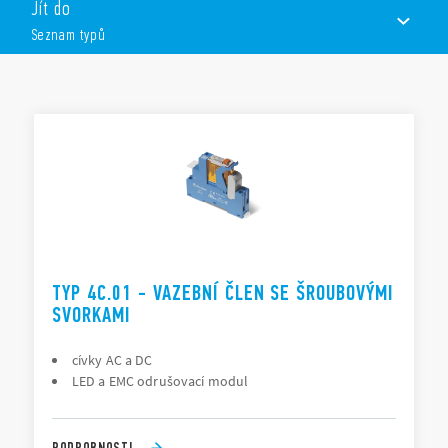
Jít do
šířka 15,8 mm
Seznam typů
cívky AC nebo DC
LED a EMC odrušovací moduly
mechanická indikace, mechanická aretace, testovací
SEZNAM TYPŮ
tlačítko
připojení šroubovými nebo push-in svorkami
DOKUMENTACE
SCHVÁLENÍ
VIDEO
TYP 4C.01 - VAZEBNÍ ČLEN SE ŠROUBOVÝMI
SVORKAMI
cívky AC a DC
LED a EMC odrušovací modul
PODROBNOSTI