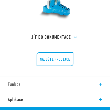
JÍT DO DOKUMENTACE
NAJDĚTE PRODEJCE
Funkce:
Vazební členy s průmyslovým miniaturním relé na DIN lištu
Aplikace
1P nebo 2P