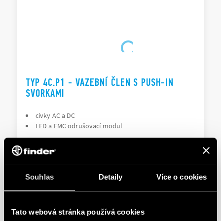
TYP 4C.P1 - VAZEBNÍ ČLEN S PUSH-IN
SVORKAMI
cívky AC a DC
LED a EMC odrušovací modul
PODROBNOSTI
Souhlas
Detaily
Více o cookies
Tato webová stránka používá cookies