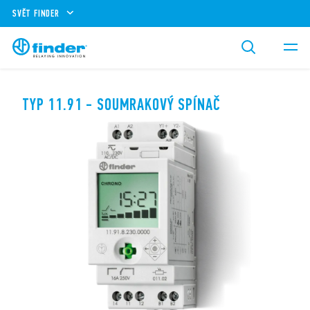
SVĚT FINDER
TYP 11.91 - SOUMRAKOVÝ SPÍNAČ