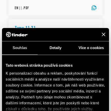
EN
|
|
.
PDF
Typu 11.71
SK
|
120 KB
|
.
PDF
Souhlas
Detaily
Více o cookies
Tato webová stránka používá cookies
NÁVODY K POUŽITÍ
Typ 11.31
K personalizaci obsahu a reklam, poskytování funkcí
sociálních médií a analýze naší návštěvnosti využíváme
soubory cookie. Informace o tom, jak náš web používáte,
sdílíme se svými partnery pro sociální média, inzerci a
CS
|
383 KB
|
.
PDF
analýzy. Partneři tyto údaje mohou zkombinovat s
dalšími informacemi, které jste jim poskytli nebo které
získali v důsledku toho, že používáte jejich služby.