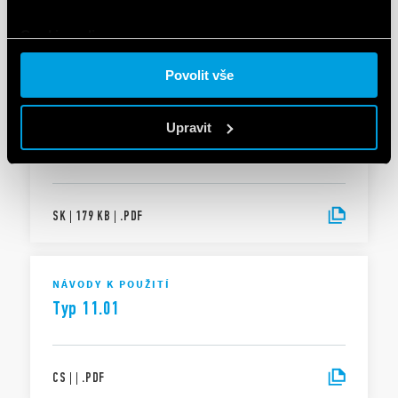
Type 11.31
Cookie policy.
EN
|
383 KB
|
.
PDF
Povolit vše
Upravit
Typu 11.31
SK
|
179 KB
|
.
PDF
NÁVODY K POUŽITÍ
Typ 11.01
CS
|
|
.
PDF